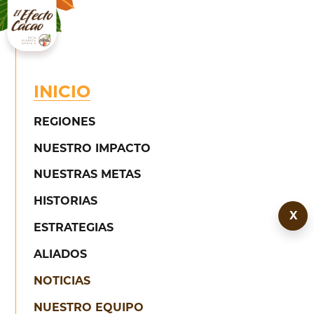
Skip
to
content
INICIO
REGIONES
NUESTRO IMPACTO
NUESTRAS METAS
HISTORIAS
El Efecto Cacao
X
ha impactado
ESTRATEGIAS
a más de
1000
ALIADOS
NOTICIAS
NUESTRO EQUIPO