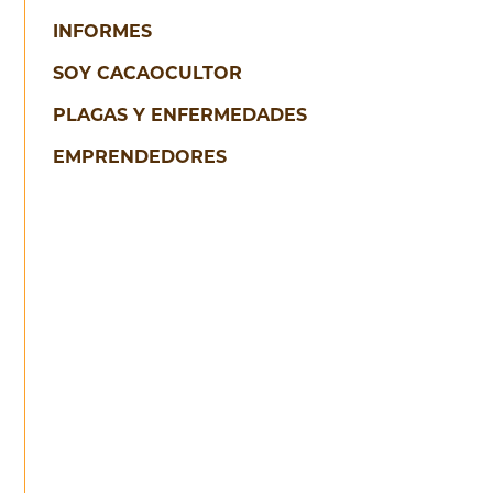
INFORMES
productores
de cacao y
SOY CACAOCULTOR
sus
familias.
PLAGAS Y ENFERMEDADES
EMPRENDEDORES
DESLIZA
PARA CONTINUAR